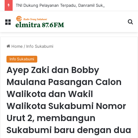
TNI Dukung Pelayanan Terpadu, Danramil Sukaraja Hadiri Rekam E-KTP, Pemeriksaan Mata, dan Bazar UMKM di Bojongsawah
Menu
Ca
...
Home
/
Info Sukabumi
Info Sukabumi
Ayep Zaki dan Bobby
Maulana Pasangan Calon
Walikota dan Wakil
Walikota Sukabumi Nomor
Urut 2, membangun
Sukabumi baru dengan dua