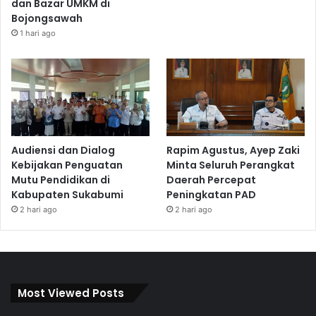
dan Bazar UMKM di
Bojongsawah
1 hari ago
Audiensi dan Dialog
Rapim Agustus, Ayep Zaki
Kebijakan Penguatan
Minta Seluruh Perangkat
Mutu Pendidikan di
Daerah Percepat
Kabupaten Sukabumi
Peningkatan PAD
2 hari ago
2 hari ago
Most Viewed Posts