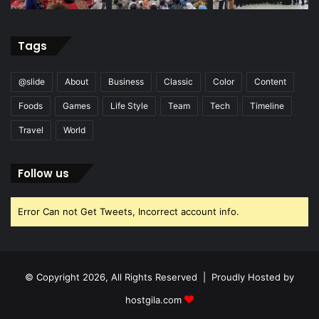
Tags
@slide
About
Business
Classic
Color
Content
Foods
Games
Life Style
Team
Tech
Timeline
Travel
World
Follow us
Error Can not Get Tweets, Incorrect account info.
© Copyright 2026, All Rights Reserved | Proudly Hosted by
hostgila.com