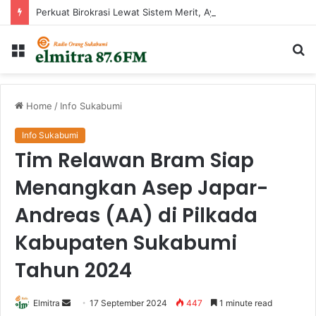
Perkuat Birokrasi Lewat Sistem Merit, Ayep Zaki Lantik 24 Pejabat
Menu
Ca
...
Home
/
Info Sukabumi
Info Sukabumi
Tim Relawan Bram Siap
Menangkan Asep Japar-
Andreas (AA) di Pilkada
Kabupaten Sukabumi
Tahun 2024
Send
Elmitra
17 September 2024
447
1 minute read