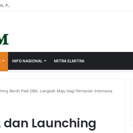
s, Ayep Zaki Minta Seluruh Perangkat Daerah Percepat Peningkatan PA
I
INFO NASIONAL
MITRA ELMITRA
ing Benih Padi DBA, Langkah Maju bagi Pertanian Indonesia
 dan Launching