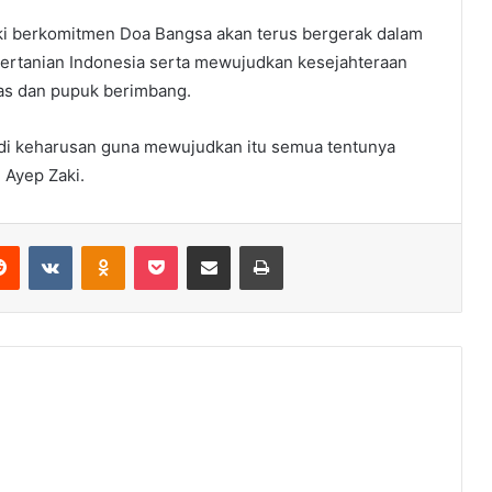
aki berkomitmen Doa Bangsa akan terus bergerak dalam
pertanian Indonesia serta mewujudkan kesejahteraan
tas dan pupuk berimbang.
adi keharusan guna mewujudkan itu semua tentunya
 Ayep Zaki.
erest
Reddit
VKontakte
Odnoklassniki
Pocket
Share via Email
Print