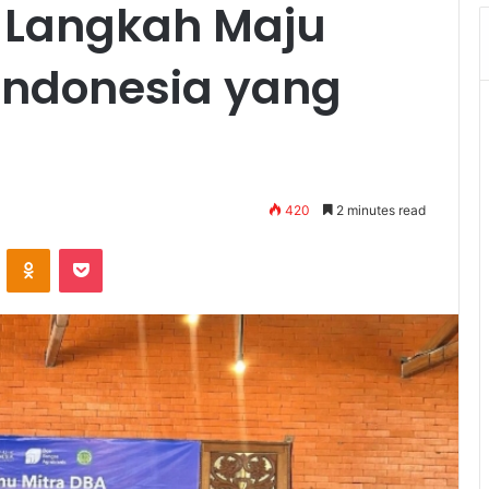
, Langkah Maju
 Indonesia yang
420
2 minutes read
VKontakte
Odnoklassniki
Pocket