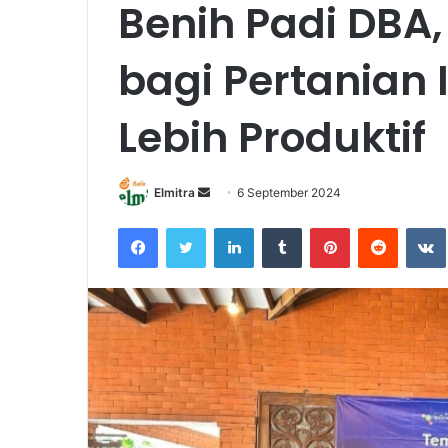
Benih Padi DBA
bagi Pertanian
Lebih Produktif
Send
Elmitra
6 September 2024
an
Facebook
Twitter
LinkedIn
Tumblr
Pinterest
Reddit
email