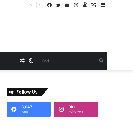
Facebook
Twitter
YouTube
Instagram
Log
Artikel
Sidebar
D
In
Acak
Artikel
Switch
Cari
Acak
skin
...
Follow Us
3,647
3K+
Fans
Followers