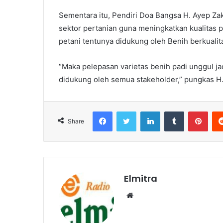
Sementara itu, Pendiri Doa Bangsa H. Ayep Z
sektor pertanian guna meningkatkan kualitas 
petani tentunya didukung oleh Benih berkuali
“Maka pelepasan varietas benih padi unggul j
didukung oleh semua stakeholder,” pungkas H.
Facebook
Twitter
LinkedIn
Tumblr
Pint
Share
Elmitra
Website