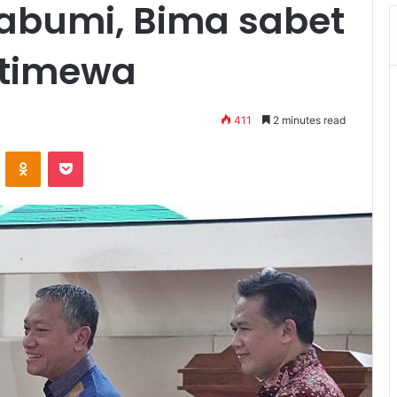
abumi, Bima sabet
stimewa
411
2 minutes read
VKontakte
Odnoklassniki
Pocket