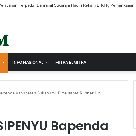
rasi Lewat Sistem Merit, Ayep Zaki Lantik 24 Pejabat
I
INFO NASIONAL
MITRA ELMITRA
apenda Kabupaten Sukabumi, Bima sabet Runner Up
 SIPENYU Bapenda