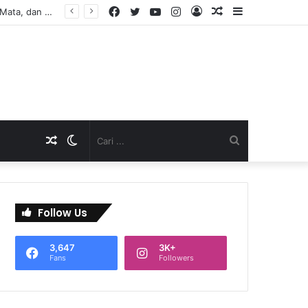
Facebook
Twitter
YouTube
Instagram
Log
Artikel
Sidebar
In
Acak
Artikel
Switch
Cari
Acak
skin
...
Follow Us
3,647
3K+
Fans
Followers