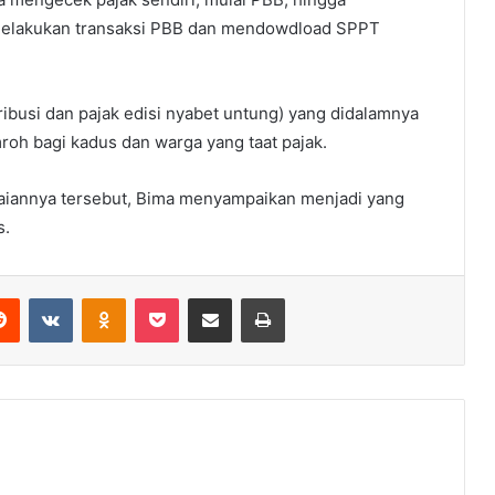
melakukan transaksi PBB dan mendowdload SPPT
tribusi dan pajak edisi nyabet untung) yang didalamnya
oh bagi kadus dan warga yang taat pajak.
paiannya tersebut, Bima menyampaikan menjadi yang
s.
erest
Reddit
VKontakte
Odnoklassniki
Pocket
Share via Email
Print