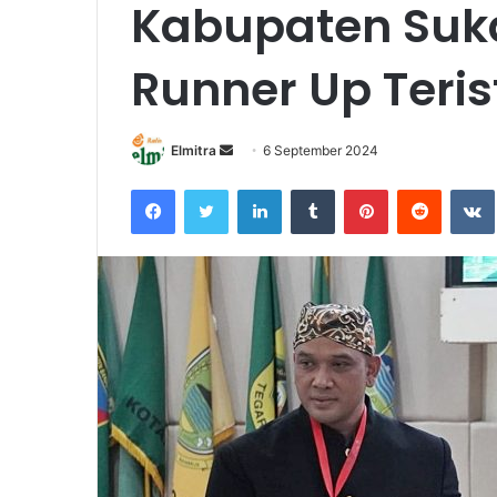
Kabupaten Suk
Runner Up Teri
Send
Elmitra
6 September 2024
an
Facebook
Twitter
LinkedIn
Tumblr
Pinterest
Reddit
email