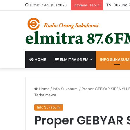
Perkuat Birok
Jumat, 7 Agustus 2026
Informasi Terkini
HOME
ELMITRA 95 FM
INFO SUKABUM
Home
/
Info Sukabumi
/
Proper GEBYAR SIPENYU B
Teristimewa
Info Sukabumi
Proper GEBYAR