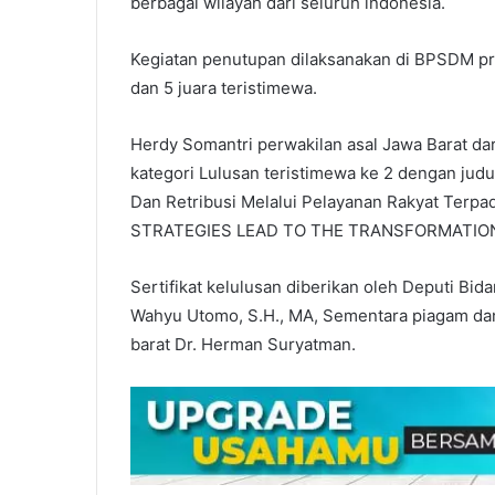
berbagai wilayah dari seluruh indonesia.
Kegiatan penutupan dilaksanakan di BPSDM pro
dan 5 juara teristimewa.
Herdy Somantri perwakilan asal Jawa Barat d
kategori Lulusan teristimewa ke 2 dengan ju
Dan Retribusi Melalui Pelayanan Rakyat Ter
STRATEGIES LEAD TO THE TRANSFORMATION 
Sertifikat kelulusan diberikan oleh Deputi Bida
Wahyu Utomo, S.H., MA, Sementara piagam dan 
barat Dr. Herman Suryatman.