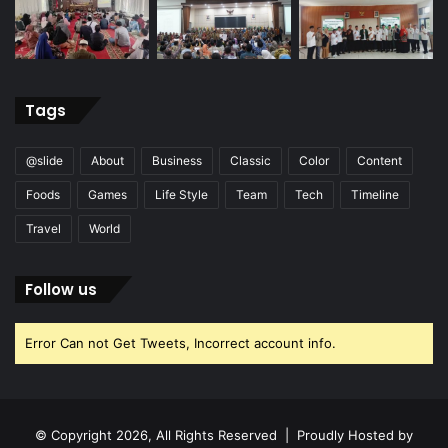
Tags
@slide
About
Business
Classic
Color
Content
Foods
Games
Life Style
Team
Tech
Timeline
Travel
World
Follow us
Error Can not Get Tweets, Incorrect account info.
© Copyright 2026, All Rights Reserved | Proudly Hosted by