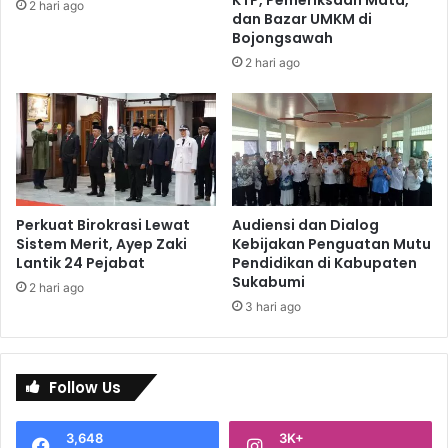
KTP, Pemeriksaan Mata,
2 hari ago
dan Bazar UMKM di
Bojongsawah
2 hari ago
Perkuat Birokrasi Lewat
Audiensi dan Dialog
Sistem Merit, Ayep Zaki
Kebijakan Penguatan Mutu
Lantik 24 Pejabat
Pendidikan di Kabupaten
Sukabumi
2 hari ago
3 hari ago
Follow Us
3,648
3K+