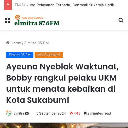
TNI Dukung Pelayanan Terpadu, Danramil Sukaraja Hadiri Rekam E-KTP, Pemeriksaan Mata, dan Bazar UMKM di Bojongsawah
Menu
Ca
...
Home
/
Elmitra 95 FM
Elmitra 95 FM
Info Sukabumi
Ayeuna Nyeblak Waktuna!,
Bobby rangkul pelaku UKM
untuk menata kebaikan di
Kota Sukabumi
Send
Elmitra
5 September 2024
443
2 minutes read
an
email