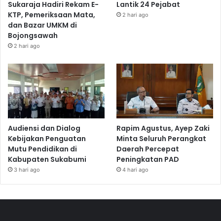
Sukaraja Hadiri Rekam E-
Lantik 24 Pejabat
KTP, Pemeriksaan Mata,
2 hari ago
dan Bazar UMKM di
Bojongsawah
2 hari ago
Audiensi dan Dialog
Rapim Agustus, Ayep Zaki
Kebijakan Penguatan
Minta Seluruh Perangkat
Mutu Pendidikan di
Daerah Percepat
Kabupaten Sukabumi
Peningkatan PAD
3 hari ago
4 hari ago