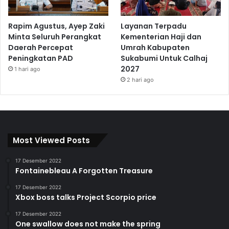
Rapim Agustus, Ayep Zaki
Layanan Terpadu
Minta Seluruh Perangkat
Kementerian Haji dan
Daerah Percepat
Umrah Kabupaten
Peningkatan PAD
Sukabumi Untuk Calhaj
2027
1 hari ago
2 hari ago
Most Viewed Posts
17 Desember 2022
Fontainebleau A Forgotten Treasure
17 Desember 2022
Xbox boss talks Project Scorpio price
17 Desember 2022
One swallow does not make the spring