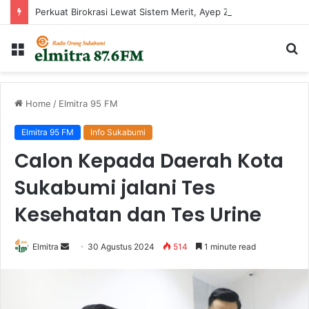
Perkuat Birokrasi Lewat Sistem Merit, Ayep Zaki Lantik 24 Pejabat
Menu
Ca
...
Home
/
Elmitra 95 FM
Elmitra 95 FM
Info Sukabumi
Calon Kepada Daerah Kota
Sukabumi jalani Tes
Kesehatan dan Tes Urine
Send
Elmitra
30 Agustus 2024
514
1 minute read
an
email