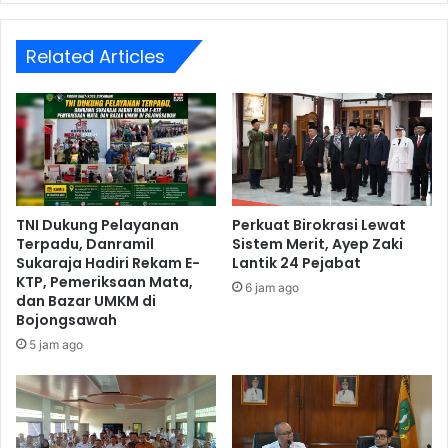
Related Articles
TNI Dukung Pelayanan
Perkuat Birokrasi Lewat
Terpadu, Danramil
Sistem Merit, Ayep Zaki
Sukaraja Hadiri Rekam E-
Lantik 24 Pejabat
KTP, Pemeriksaan Mata,
6 jam ago
dan Bazar UMKM di
Bojongsawah
5 jam ago