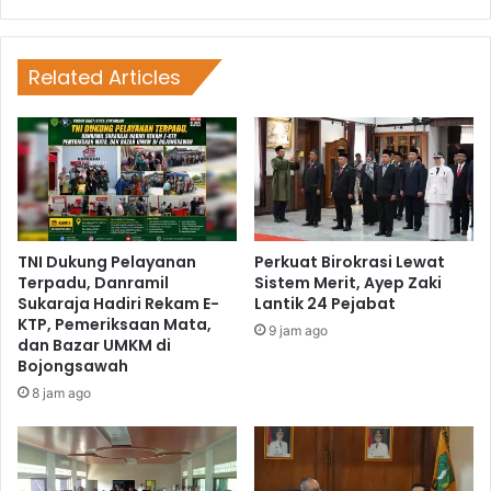
Related Articles
TNI Dukung Pelayanan
Perkuat Birokrasi Lewat
Terpadu, Danramil
Sistem Merit, Ayep Zaki
Sukaraja Hadiri Rekam E-
Lantik 24 Pejabat
KTP, Pemeriksaan Mata,
9 jam ago
dan Bazar UMKM di
Bojongsawah
8 jam ago