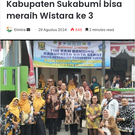
Kabupaten Sukabumi bisa
meraih Wistara ke 3
Send
Elmitra
29 Agustus 2024
446
2 minutes read
an
email