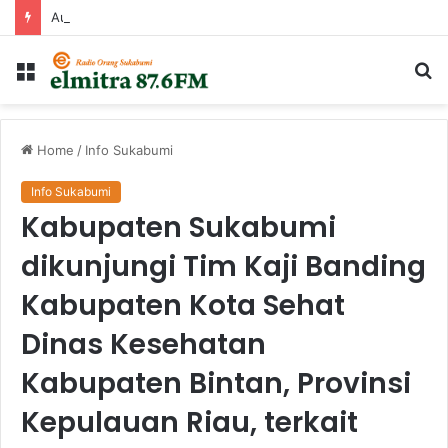
Audiensi dan Dialog Kebijakan Penguatan Mutu Pendidikan di Kabupaten Sukabumi
Menu
Ca
...
Home
/
Info Sukabumi
Info Sukabumi
Kabupaten Sukabumi
dikunjungi Tim Kaji Banding
Kabupaten Kota Sehat
Dinas Kesehatan
Kabupaten Bintan, Provinsi
Kepulauan Riau, terkait