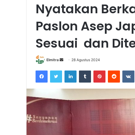
Nyatakan Berka
Paslon Asep Ja
Sesuai dan Dit
Send
Elmitra
28 Agustus 2024
an
Facebook
Twitter
LinkedIn
Tumblr
Pinterest
Reddit
email