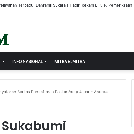
rasi Lewat Sistem Merit, Ayep Zaki Lantik 24 Pejabat
I
INFO NASIONAL
MITRA ELMITRA
yatakan Berkas Pendaftaran Paslon Asep Japar – Andreas
 Sukabumi