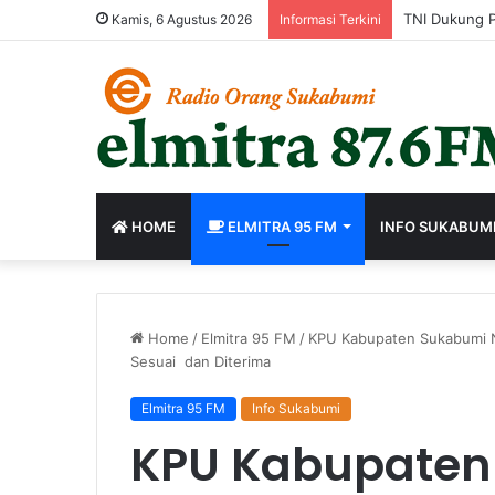
Perkuat Birok
Kamis, 6 Agustus 2026
Informasi Terkini
HOME
ELMITRA 95 FM
INFO SUKABUM
Home
/
Elmitra 95 FM
/
KPU Kabupaten Sukabumi N
Sesuai dan Diterima
Elmitra 95 FM
Info Sukabumi
KPU Kabupaten