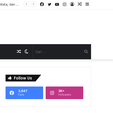
Facebook
Twitter
YouTube
Instagram
Log
Artikel
Sidebar
In
Acak
Artikel
Switch
Cari
Acak
skin
...
Follow Us
3,647
3K+
Fans
Followers