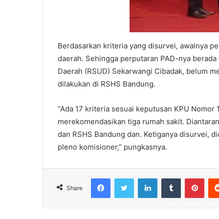
Berdasarkan kriteria yang disurvei, awalnya p
daerah. Sehingga perputaran PAD-nya berada
Daerah (RSUD) Sekarwangi Cibadak, belum mem
dilakukan di RSHS Bandung.
“Ada 17 kriteria sesuai keputusan KPU Nomor 
merekomendasikan tiga rumah sakit. Diantara
dan RSHS Bandung dan. Ketiganya disurvei, di
pleno komisioner,” pungkasnya.
Facebook
Twitter
LinkedIn
Tumblr
Pint
Share