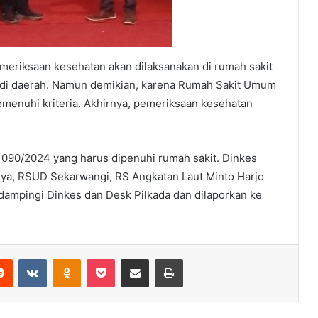
emeriksaan kesehatan akan dilaksanakan di rumah sakit
 di daerah. Namun demikian, karena Rumah Sakit Umum
enuhi kriteria. Akhirnya, pemeriksaan kesehatan
1090/2024 yang harus dipenuhi rumah sakit. Dinkes
nya, RSUD Sekarwangi, RS Angkatan Laut Minto Harjo
dampingi Dinkes dan Desk Pilkada dan dilaporkan ke
erest
Reddit
VKontakte
Odnoklassniki
Pocket
Share via Email
Print