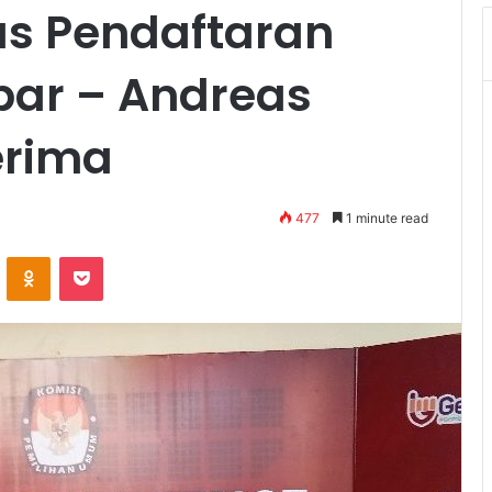
s Pendaftaran
par – Andreas
erima
477
1 minute read
VKontakte
Odnoklassniki
Pocket