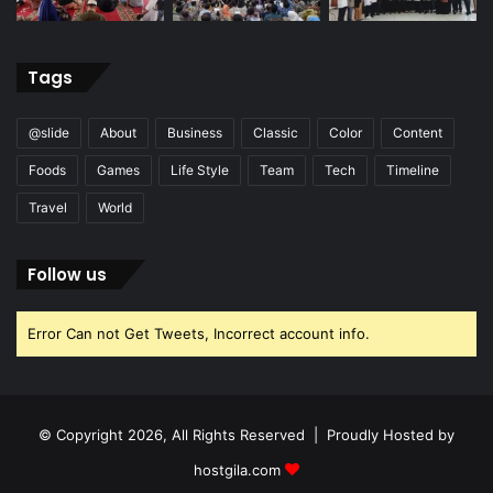
Tags
@slide
About
Business
Classic
Color
Content
Foods
Games
Life Style
Team
Tech
Timeline
Travel
World
Follow us
Error Can not Get Tweets, Incorrect account info.
© Copyright 2026, All Rights Reserved | Proudly Hosted by
hostgila.com