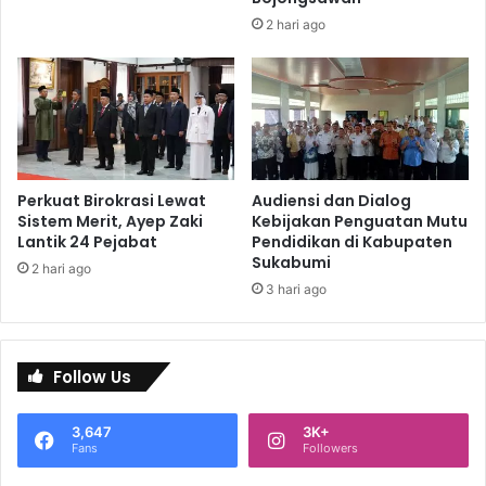
2 hari ago
Perkuat Birokrasi Lewat
Audiensi dan Dialog
Sistem Merit, Ayep Zaki
Kebijakan Penguatan Mutu
Lantik 24 Pejabat
Pendidikan di Kabupaten
Sukabumi
2 hari ago
3 hari ago
Follow Us
3,647
3K+
Fans
Followers