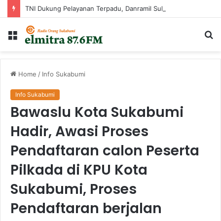
TNI Dukung Pelayanan Terpadu, Danramil Sukaraja Hadiri Rekam E-KTP, Pemeriksaan Mata, dan Bazar UMKM di Bojongsawah
Menu
Ca
...
Home
/
Info Sukabumi
Info Sukabumi
Bawaslu Kota Sukabumi
Hadir, Awasi Proses
Pendaftaran calon Peserta
Pilkada di KPU Kota
Sukabumi, Proses
Pendaftaran berjalan