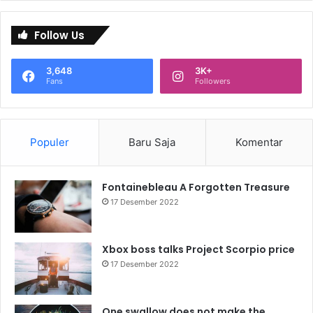
Follow Us
3,648
3K+
Fans
Followers
Populer
Baru Saja
Komentar
Fontainebleau A Forgotten Treasure
17 Desember 2022
Xbox boss talks Project Scorpio price
17 Desember 2022
One swallow does not make the