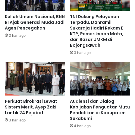
Kuliah Umum Nasional, BNN
TNI Dukung Pelayanan
RI Ajak Generasi Muda Jadi
Terpadu, Danramil
Agen Pencegahan
Sukaraja Hadiri Rekam E-
KTP, Pemeriksaan Mata,
3 hari ago
dan Bazar UMKM di
Bojongsawah
3 hari ago
Perkuat Birokrasi Lewat
Audiensi dan Dialog
Sistem Merit, Ayep Zaki
Kebijakan Penguatan Mutu
Lantik 24 Pejabat
Pendidikan di Kabupaten
Sukabumi
3 hari ago
4 hari ago