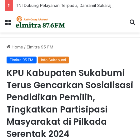
TNI Dukung Pelayanan Terpadu, Danramil Sukaraja Hadiri Rekam E-KTP, Pemeriksaan Mata, dan Bazar UMKM di Bojongsawah
Menu
Ca
...
Home
/
Elmitra 95 FM
Elmitra 95 FM
Info Sukabumi
KPU Kabupaten Sukabumi
Terus Gencarkan Sosialisasi
Pendidikan Pemilih,
Tingkatkan Partisipasi
Masyarakat di Pilkada
Serentak 2024