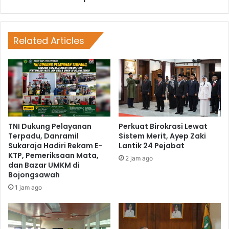
Related Articles
TNI Dukung Pelayanan
Perkuat Birokrasi Lewat
Terpadu, Danramil
Sistem Merit, Ayep Zaki
Sukaraja Hadiri Rekam E-
Lantik 24 Pejabat
KTP, Pemeriksaan Mata,
2 jam ago
dan Bazar UMKM di
Bojongsawah
1 jam ago