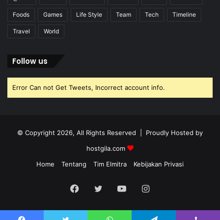
Foods
Games
Life Style
Team
Tech
Timeline
Travel
World
Follow us
Error Can not Get Tweets, Incorrect account info.
© Copyright 2026, All Rights Reserved | Proudly Hosted by
hostgila.com
Home
Tentang
Tim Elmitra
Kebijakan Privasi
Facebook
Twitter
YouTube
Instagram