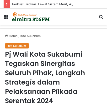
Perkuat Birokrasi Lewat Sistem Merit, Ayep Zaki Lantik 24 Pejabat
Menu
Ca
...
Home
/
Info Sukabumi
Info Sukabumi
Pj Wali Kota Sukabumi
Tegaskan Sinergitas
Seluruh Pihak, Langkah
Strategis dalam
Pelaksanaan Pilkada
Serentak 2024