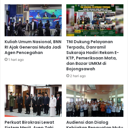
Kuliah Umum Nasional, BNN
TNI Dukung Pelayanan
RI Ajak Generasi Muda Jadi
Terpadu, Danramil
Agen Pencegahan
Sukaraja Hadiri Rekam E-
KTP, Pemeriksaan Mata,
1 hari ago
dan Bazar UMKM di
Bojongsawah
2 hari ago
Perkuat Birokrasi Lewat
Audiensi dan Dialog
Sistem Merit, Ayep Zaki
Kebijakan Penguatan Mutu