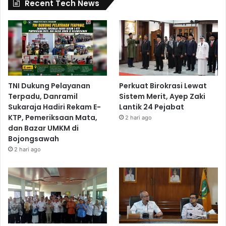
Recent Tech News
TNI Dukung Pelayanan
Perkuat Birokrasi Lewat
Terpadu, Danramil
Sistem Merit, Ayep Zaki
Sukaraja Hadiri Rekam E-
Lantik 24 Pejabat
KTP, Pemeriksaan Mata,
2 hari ago
dan Bazar UMKM di
Bojongsawah
2 hari ago