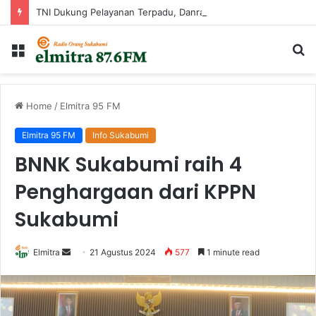
TNI Dukung Pelayanan Terpadu, Danramil Sukaraja Hadiri Rekam E-KTP, Pemeriksaan Mata, dan Bazar UMKM di Bojongsawah
Menu
Ca
...
Home
/
Elmitra 95 FM
Elmitra 95 FM
Info Sukabumi
BNNK Sukabumi raih 4
Penghargaan dari KPPN
Sukabumi
Send
Elmitra
21 Agustus 2024
577
1 minute read
an
email