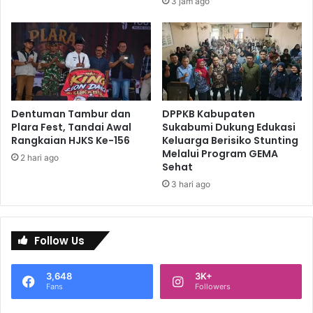
3 jam ago
Dentuman Tambur dan
DPPKB Kabupaten
Plara Fest, Tandai Awal
Sukabumi Dukung Edukasi
Rangkaian HJKS Ke-156
Keluarga Berisiko Stunting
Melalui Program GEMA
2 hari ago
Sehat
3 hari ago
Follow Us
3,648
3K+
Fans
Followers