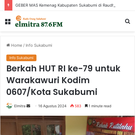
GEBER MAS Kemenag Kabupaten Sukabumi di Raudhatul Irfan
Menu
Ca
...
Home
/
Info Sukabumi
Info Sukabumi
Berkah HUT RI ke-79 untuk
Warakawuri Kodim
0607/Kota Sukabumi
Send
Elmitra
16 Agustus 2024
583
1 minute read
an
email