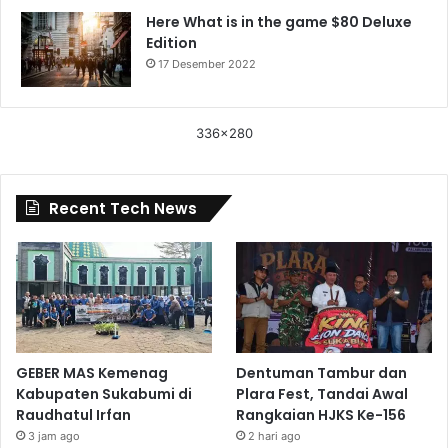
Here What is in the game $80 Deluxe
Edition
17 Desember 2022
336x280
Recent Tech News
GEBER MAS Kemenag
Dentuman Tambur dan
Kabupaten Sukabumi di
Plara Fest, Tandai Awal
Raudhatul Irfan
Rangkaian HJKS Ke-156
3 jam ago
2 hari ago