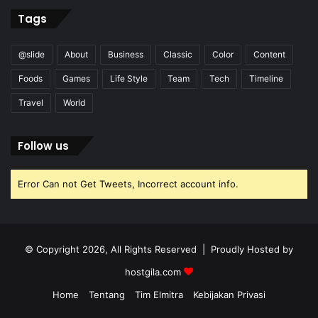
Tags
@slide
About
Business
Classic
Color
Content
Foods
Games
Life Style
Team
Tech
Timeline
Travel
World
Follow us
Error Can not Get Tweets, Incorrect account info.
© Copyright 2026, All Rights Reserved | Proudly Hosted by
hostgila.com
Home
Tentang
Tim Elmitra
Kebijakan Privasi