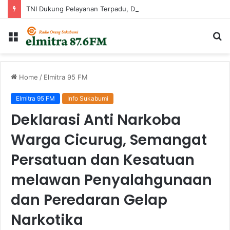
TNI Dukung Pelayanan Terpadu, Danramil Sukaraja Hadiri Rekam E-KTP, Pemeriksaan Mata, dan Bazar UMKM di Bojongsawah
Menu
Ca
...
Home
/
Elmitra 95 FM
Elmitra 95 FM
Info Sukabumi
Deklarasi Anti Narkoba
Warga Cicurug, Semangat
Persatuan dan Kesatuan
melawan Penyalahgunaan
dan Peredaran Gelap
Narkotika