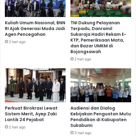
Kuliah Umum Nasional, BNN
TNI Dukung Pelayanan
RI Ajak Generasi Muda Jadi
Terpadu, Danramil
Agen Pencegahan
Sukaraja Hadiri Rekam E-
KTP, Pemeriksaan Mata,
2 hari ago
dan Bazar UMKM di
Bojongsawah
2 hari ago
Perkuat Birokrasi Lewat
Audiensi dan Dialog
Sistem Merit, Ayep Zaki
Kebijakan Penguatan Mutu
Lantik 24 Pejabat
Pendidikan di Kabupaten
Sukabumi
2 hari ago
3 hari ago