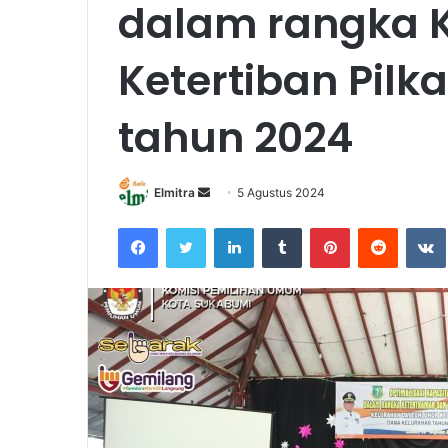
dalam rangka 
Ketertiban Pil
tahun 2024
Send
Elmitra
5 Agustus 2024
an
Facebook
Twitter
LinkedIn
Tumblr
Pinterest
Reddit
email