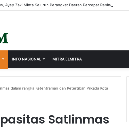
s, Ayep Zaki Minta Seluruh Perangkat Daerah Percepat Peningkatan PA
I
INFO NASIONAL
MITRA ELMITRA
linmas dalam rangka Ketentraman dan Ketertiban Pilkada Kota
apasitas Satlinmas