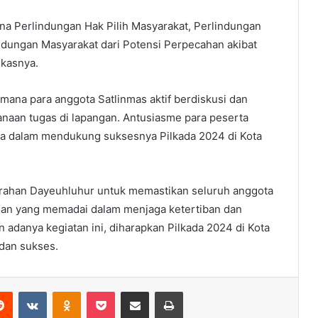
na Perlindungan Hak Pilih Masyarakat, Perlindungan
indungan Masyarakat dari Potensi Perpecahan akibat
gkasnya.
i mana para anggota Satlinmas aktif berdiskusi dan
naan tugas di lapangan. Antusiasme para peserta
 dalam mendukung suksesnya Pilkada 2024 di Kota
lurahan Dayeuhluhur untuk memastikan seluruh anggota
lan yang memadai dalam menjaga ketertiban dan
adanya kegiatan ini, diharapkan Pilkada 2024 di Kota
 dan sukses.
erest
Reddit
VKontakte
Odnoklassniki
Pocket
Share via Email
Print