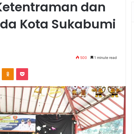
Ketentraman dan
kada Kota Sukabumi
500
1 minute read
VKontakte
Odnoklassniki
Pocket