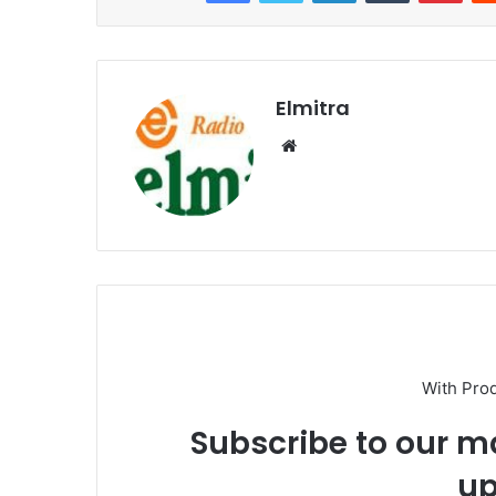
Elmitra
Website
With Pro
Subscribe to our ma
up