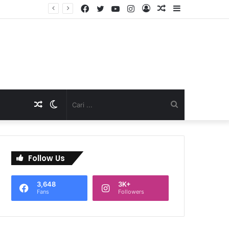
Facebook
Twitter
YouTube
Instagram
Log
Artikel
Sidebar
D
In
Acak
Artikel
Switch
Cari
Acak
skin
...
Follow Us
3,648
3K+
Fans
Followers