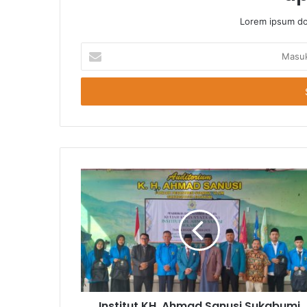
Lorem ipsum dol
Masukkan
Email
Anda
Institut KH. Ahmad Sanusi Sukabumi