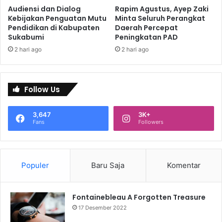
Audiensi dan Dialog
Rapim Agustus, Ayep Zaki
Kebijakan Penguatan Mutu
Minta Seluruh Perangkat
Pendidikan di Kabupaten
Daerah Percepat
Sukabumi
Peningkatan PAD
2 hari ago
2 hari ago
Follow Us
3,647
3K+
Fans
Followers
Populer
Baru Saja
Komentar
Fontainebleau A Forgotten Treasure
17 Desember 2022