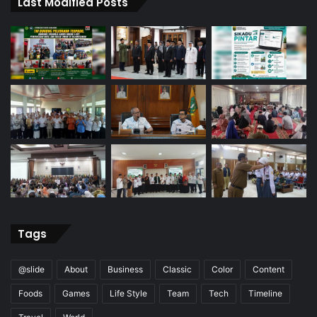
Last Modified Posts
Tags
@slide
About
Business
Classic
Color
Content
Foods
Games
Life Style
Team
Tech
Timeline