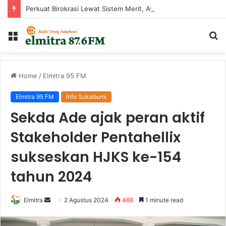
Perkuat Birokrasi Lewat Sistem Merit, Ayep Zaki Lantik 24 Pejabat
Menu
Ca
...
Home
/
Elmitra 95 FM
Elmitra 95 FM
Info Sukabumi
Sekda Ade ajak peran aktif
Stakeholder Pentahellix
sukseskan HJKS ke-154
tahun 2024
Send
Elmitra
2 Agustus 2024
468
1 minute read
an
email