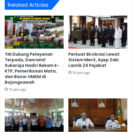
Related Articles
TNI Dukung Pelayanan
Perkuat Birokrasi Lewat
Terpadu, Danramil
Sistem Merit, Ayep Zaki
Sukaraja Hadiri Rekam E-
Lantik 24 Pejabat
KTP, Pemeriksaan Mata,
16 jam ago
dan Bazar UMKM di
Bojongsawah
15 jam ago