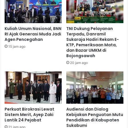
Kuliah Umum Nasional, BNN
TNI Dukung Pelayanan
RI Ajak Generasi Muda Jadi
Terpadu, Danramil
Agen Pencegahan
Sukaraja Hadiri Rekam E-
KTP, Pemeriksaan Mata,
15 jam ago
dan Bazar UMKM di
Bojongsawah
20 jam ago
Perkuat Birokrasi Lewat
Audiensi dan Dialog
Sistem Merit, Ayep Zaki
Kebijakan Penguatan Mutu
Lantik 24 Pejabat
Pendidikan di Kabupaten
Sukabumi
21 jam ago