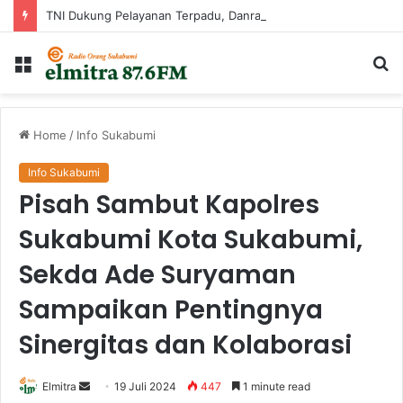
TNI Dukung Pelayanan Terpadu, Danramil Sukaraja Hadiri Rekam E-KTP, Pemeriksaan Mata, dan Bazar UMKM di Bojongsawah
Menu
Ca
...
Home
/
Info Sukabumi
Info Sukabumi
Pisah Sambut Kapolres
Sukabumi Kota Sukabumi,
Sekda Ade Suryaman
Sampaikan Pentingnya
Sinergitas dan Kolaborasi
Send
Elmitra
19 Juli 2024
447
1 minute read