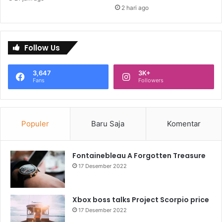
2 hari ago
Follow Us
3,647
3K+
Fans
Followers
Populer
Baru Saja
Komentar
Fontainebleau A Forgotten Treasure
17 Desember 2022
Xbox boss talks Project Scorpio price
17 Desember 2022