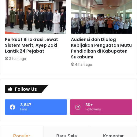
Perkuat Birokrasi Lewat
Audiensi dan Dialog
Sistem Merit, Ayep Zaki
Kebijakan Penguatan Mutu
Lantik 24 Pejabat
Pendidikan di Kabupaten
Sukabumi
3 hari ago
4 hari ago
Follow Us
3,647
3K+
Fans
Followers
Populer
Baru Saja
Komentar