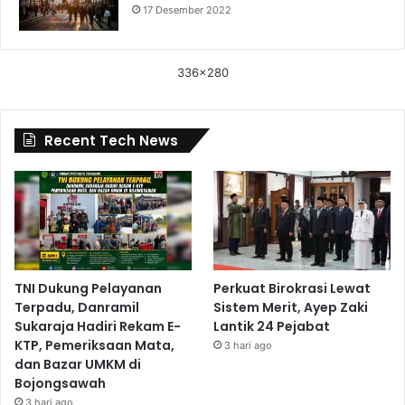
17 Desember 2022
336x280
Recent Tech News
TNI Dukung Pelayanan
Perkuat Birokrasi Lewat
Terpadu, Danramil
Sistem Merit, Ayep Zaki
Sukaraja Hadiri Rekam E-
Lantik 24 Pejabat
KTP, Pemeriksaan Mata,
3 hari ago
dan Bazar UMKM di
Bojongsawah
3 hari ago