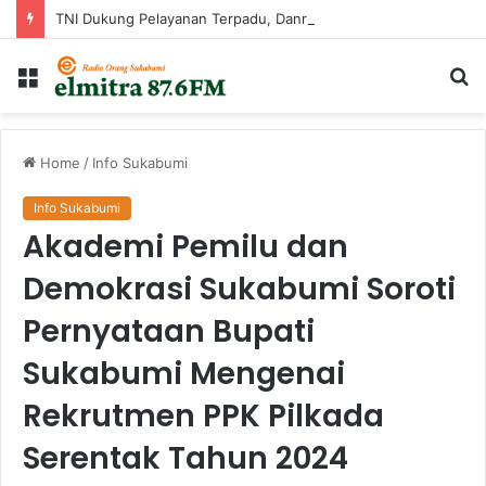
TNI Dukung Pelayanan Terpadu, Danramil Sukaraja Hadiri Rekam E-KTP, Pemeriksaan Mata, dan Bazar UMKM di Bojongsawah
Menu
Ca
...
Home
/
Info Sukabumi
Info Sukabumi
Akademi Pemilu dan
Demokrasi Sukabumi Soroti
Pernyataan Bupati
Sukabumi Mengenai
Rekrutmen PPK Pilkada
Serentak Tahun 2024