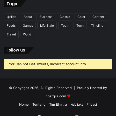
Tags
@slide
About
Business
Classic
Color
Content
Foods
Games
Life Style
Team
Tech
Timeline
Travel
World
Follow us
Error Can not Get Tweets, Incorrect account info.
© Copyright 2026, All Rights Reserved | Proudly Hosted by
hostgila.com
Home
Tentang
Tim Elmitra
Kebijakan Privasi