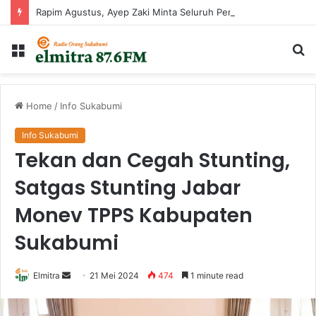
Rapim Agustus, Ayep Zaki Minta Seluruh Perangkat Daerah Percepat Peningkatan PAD
Menu
Ca
...
Home
/
Info Sukabumi
Info Sukabumi
Tekan dan Cegah Stunting,
Satgas Stunting Jabar
Monev TPPS Kabupaten
Sukabumi
Send
Elmitra
21 Mei 2024
474
1 minute read
an
email