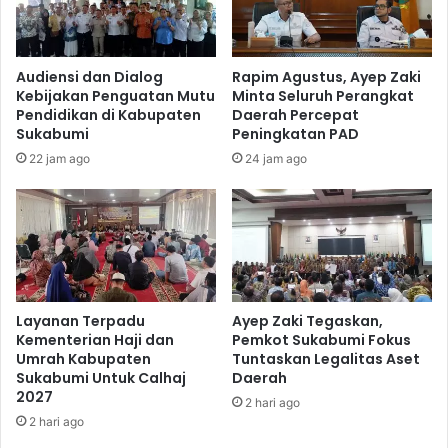
Audiensi dan Dialog
Rapim Agustus, Ayep Zaki
Kebijakan Penguatan Mutu
Minta Seluruh Perangkat
Pendidikan di Kabupaten
Daerah Percepat
Sukabumi
Peningkatan PAD
22 jam ago
24 jam ago
Layanan Terpadu
Ayep Zaki Tegaskan,
Kementerian Haji dan
Pemkot Sukabumi Fokus
Umrah Kabupaten
Tuntaskan Legalitas Aset
Sukabumi Untuk Calhaj
Daerah
2027
2 hari ago
2 hari ago