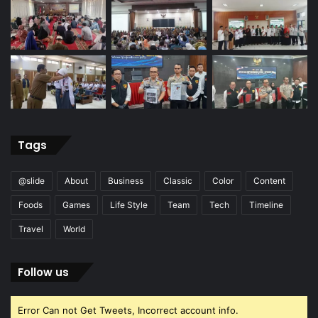
Tags
@slide
About
Business
Classic
Color
Content
Foods
Games
Life Style
Team
Tech
Timeline
Travel
World
Follow us
Error Can not Get Tweets, Incorrect account info.