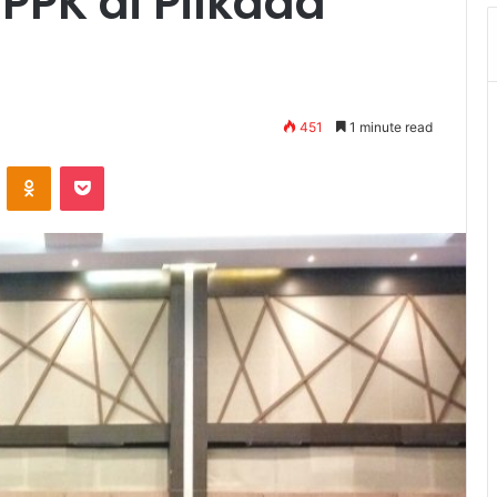
PPK di Pilkada
451
1 minute read
VKontakte
Odnoklassniki
Pocket