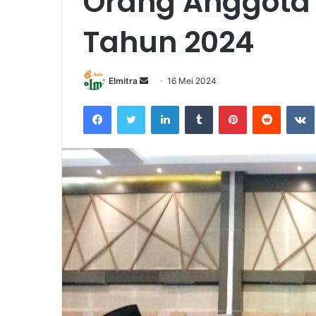
Orang Anggota 
Tahun 2024
Send
Elmitra
16 Mei 2024
an
Facebook
Twitter
LinkedIn
Tumblr
Pinterest
Reddit
email