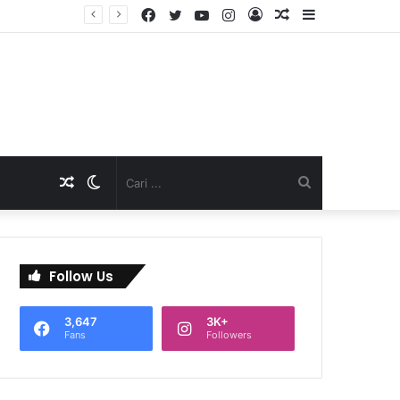
Facebook
Twitter
YouTube
Instagram
Log
Artikel
Sidebar
TNI Dukung Pelayanan Terpadu, Danramil Sukaraja Hadiri Rekam E-KTP, Pemeriksaan Mata, dan Bazar UMKM di Bojongsawah
In
Acak
Artikel
Switch
Cari
Acak
skin
...
Follow Us
3,647
3K+
Fans
Followers