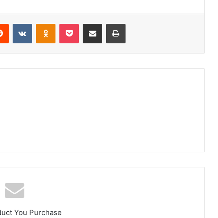
erest
Reddit
VKontakte
Odnoklassniki
Pocket
Share via Email
Print
duct You Purchase