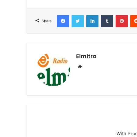
Facebook
Twitter
LinkedIn
Tumblr
Pint
Share
Elmitra
Website
With Pro