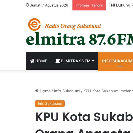
Jumat, 7 Agustus 2026
Informasi Terkini
HOME
ELMITRA 95 FM
INFO SUKABUM
Home
/
Info Sukabumi
/
KPU Kota Sukabumi melant
Info Sukabumi
KPU Kota Sukab