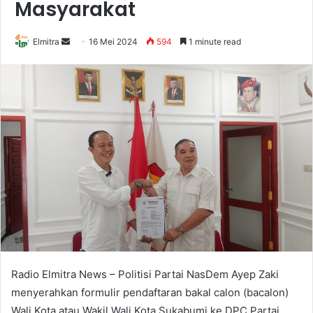
Masyarakat
Send
Elmitra
16 Mei 2024
594
1 minute read
an
email
Radio Elmitra News – Politisi Partai NasDem Ayep Zaki
menyerahkan formulir pendaftaran bakal calon (bacalon)
Wali Kota atau Wakil Wali Kota Sukabumi ke DPC Partai