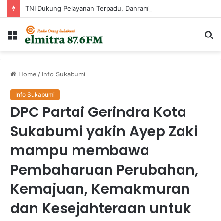
TNI Dukung Pelayanan Terpadu, Danramil Sukaraja Hadiri Rekam E-KTP, Pemeriksaan Mata, dan Bazar UMKM di Bojongsawah
Menu
Ca
...
Home
/
Info Sukabumi
Info Sukabumi
DPC Partai Gerindra Kota
Sukabumi yakin Ayep Zaki
mampu membawa
Pembaharuan Perubahan,
Kemajuan, Kemakmuran
dan Kesejahteraan untuk