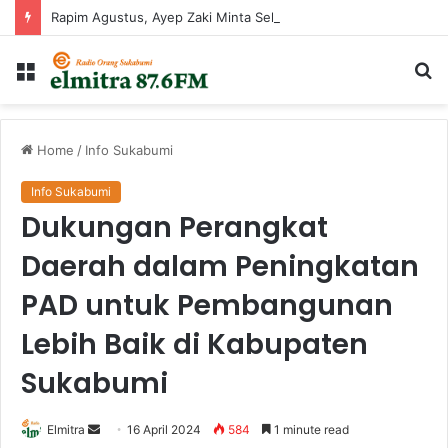
Rapim Agustus, Ayep Zaki Minta Seluruh Perangkat Daerah Percepat Peningkatan PAD
Menu
Ca
...
Home
/
Info Sukabumi
Info Sukabumi
Dukungan Perangkat
Daerah dalam Peningkatan
PAD untuk Pembangunan
Lebih Baik di Kabupaten
Sukabumi
Send
Elmitra
16 April 2024
584
1 minute read