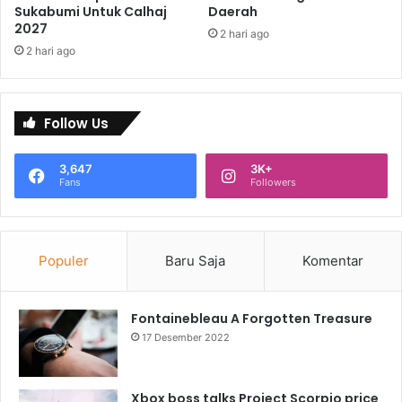
Sukabumi Untuk Calhaj
Daerah
2027
2 hari ago
2 hari ago
Follow Us
3,647
3K+
Fans
Followers
Populer
Baru Saja
Komentar
Fontainebleau A Forgotten Treasure
17 Desember 2022
Xbox boss talks Project Scorpio price