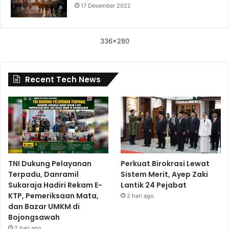
17 Desember 2022
336x280
Recent Tech News
TNI Dukung Pelayanan
Perkuat Birokrasi Lewat
Terpadu, Danramil
Sistem Merit, Ayep Zaki
Sukaraja Hadiri Rekam E-
Lantik 24 Pejabat
KTP, Pemeriksaan Mata,
2 hari ago
dan Bazar UMKM di
Bojongsawah
2 hari ago