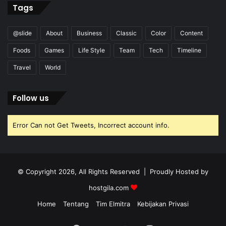
Tags
@slide
About
Business
Classic
Color
Content
Foods
Games
Life Style
Team
Tech
Timeline
Travel
World
Follow us
Error Can not Get Tweets, Incorrect account info.
© Copyright 2026, All Rights Reserved | Proudly Hosted by
hostgila.com
Home
Tentang
Tim Elmitra
Kebijakan Privasi