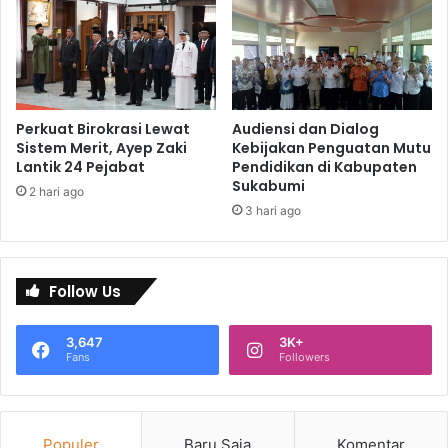
Perkuat Birokrasi Lewat
Audiensi dan Dialog
Sistem Merit, Ayep Zaki
Kebijakan Penguatan Mutu
Lantik 24 Pejabat
Pendidikan di Kabupaten
Sukabumi
2 hari ago
3 hari ago
Follow Us
3,647
3K+
Fans
Followers
Populer
Baru Saja
Komentar