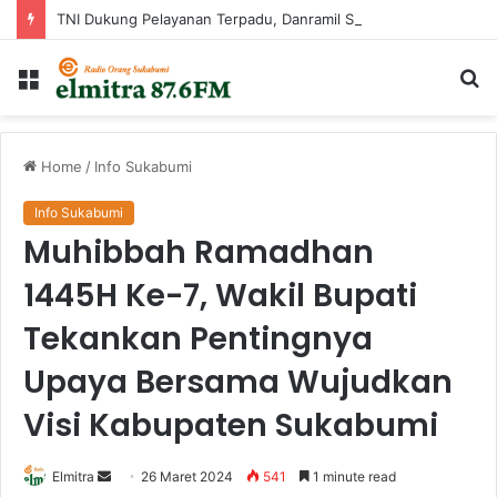
TNI Dukung Pelayanan Terpadu, Danramil Sukaraja Hadiri Rekam E-KTP, Pemeriksaan Mata, dan Bazar UMKM di Bojongsawah
Menu
Ca
...
Home
/
Info Sukabumi
Info Sukabumi
Muhibbah Ramadhan
1445H Ke-7, Wakil Bupati
Tekankan Pentingnya
Upaya Bersama Wujudkan
Visi Kabupaten Sukabumi
Send
Elmitra
26 Maret 2024
541
1 minute read