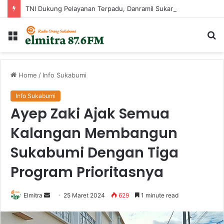
TNI Dukung Pelayanan Terpadu, Danramil Sukaraja Hadiri Rekam E-KTP, Pemeriksaan Mata, dan Bazar UMKM di Bojongsawah
Menu
Ca
...
Home
/
Info Sukabumi
Info Sukabumi
Ayep Zaki Ajak Semua
Kalangan Membangun
Sukabumi Dengan Tiga
Program Prioritasnya
Send
Elmitra
25 Maret 2024
629
1 minute read
an
email