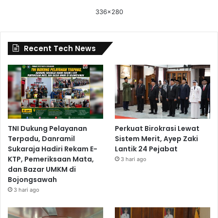
336x280
Recent Tech News
TNI Dukung Pelayanan
Perkuat Birokrasi Lewat
Terpadu, Danramil
Sistem Merit, Ayep Zaki
Sukaraja Hadiri Rekam E-
Lantik 24 Pejabat
KTP, Pemeriksaan Mata,
3 hari ago
dan Bazar UMKM di
Bojongsawah
3 hari ago