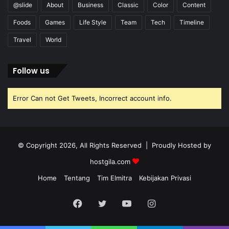
@slide
About
Business
Classic
Color
Content
Foods
Games
Life Style
Team
Tech
Timeline
Travel
World
Follow us
Error Can not Get Tweets, Incorrect account info.
© Copyright 2026, All Rights Reserved | Proudly Hosted by
hostgila.com
Home
Tentang
Tim Elmitra
Kebijakan Privasi
Facebook
Twitter
YouTube
Instagram