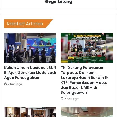
Gegerbitung
Related Articles
Kuliah Umum Nasional, BNN
TNI Dukung Pelayanan
RI Ajak Generasi Muda Jadi
Terpadu, Danramil
Agen Pencegahan
Sukaraja Hadiri Rekam E-
KTP, Pemeriksaan Mata,
2 hari ago
dan Bazar UMKM di
Bojongsawah
2 hari ago