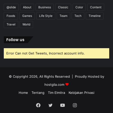
@slide
About
Business
Classic
Color
Content
Foods
Games
Life Style
Team
Tech
Timeline
Travel
World
Follow us
Error Can not Get Tweets, Incorrect account info.
© Copyright 2026, All Rights Reserved | Proudly Hosted by
hostgila.com
Home
Tentang
Tim Elmitra
Kebijakan Privasi
Facebook
Twitter
YouTube
Instagram