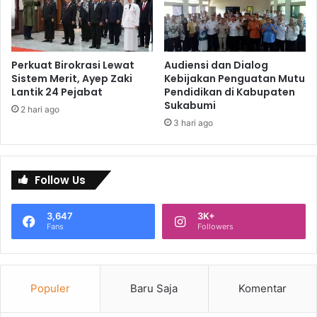
Perkuat Birokrasi Lewat
Audiensi dan Dialog
Sistem Merit, Ayep Zaki
Kebijakan Penguatan Mutu
Lantik 24 Pejabat
Pendidikan di Kabupaten
Sukabumi
2 hari ago
3 hari ago
Follow Us
3,647
3K+
Fans
Followers
Populer
Baru Saja
Komentar