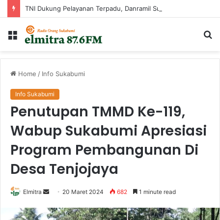
TNI Dukung Pelayanan Terpadu, Danramil Sukaraja Hadiri Rekam E-KTP, Pemeriksaan Mata, dan Bazar UMKM di Bojongsawah
Menu
Ca
...
Home
/
Info Sukabumi
Info Sukabumi
Penutupan TMMD Ke-119,
Wabup Sukabumi Apresiasi
Program Pembangunan Di
Desa Tenjojaya
Send
Elmitra
20 Maret 2024
682
1 minute read
an
email