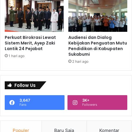
Perkuat Birokrasi Lewat
Audiensi dan Dialog
Sistem Merit, Ayep Zaki
Kebijakan Penguatan Mutu
Lantik 24 Pejabat
Pendidikan di Kabupaten
Sukabumi
1 hari ago
2 hari ago
Follow Us
3,647
3K+
Fans
Followers
Populer
Baru Saja
Komentar