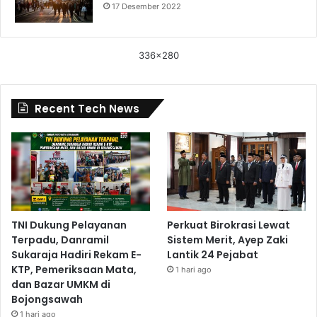
17 Desember 2022
336x280
Recent Tech News
TNI Dukung Pelayanan
Perkuat Birokrasi Lewat
Terpadu, Danramil
Sistem Merit, Ayep Zaki
Sukaraja Hadiri Rekam E-
Lantik 24 Pejabat
KTP, Pemeriksaan Mata,
1 hari ago
dan Bazar UMKM di
Bojongsawah
1 hari ago