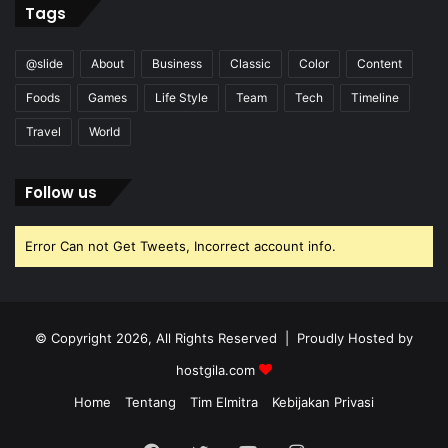
Tags
@slide
About
Business
Classic
Color
Content
Foods
Games
Life Style
Team
Tech
Timeline
Travel
World
Follow us
Error Can not Get Tweets, Incorrect account info.
© Copyright 2026, All Rights Reserved | Proudly Hosted by
hostgila.com
Home
Tentang
Tim Elmitra
Kebijakan Privasi