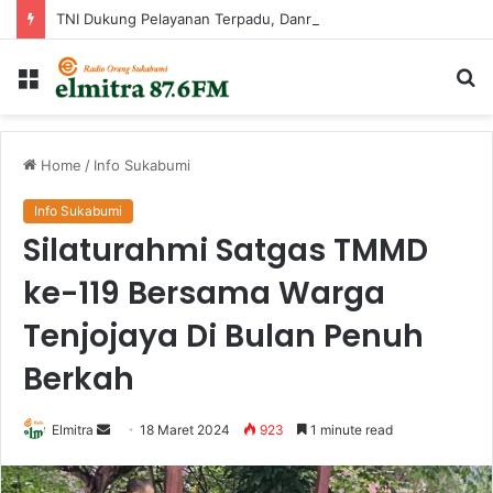
TNI Dukung Pelayanan Terpadu, Danramil Sukaraja Hadiri Rekam E-KTP, Pemeriksaan Mata, dan Bazar UMKM di Bojongsawah
Menu
Ca
...
Home
/
Info Sukabumi
Info Sukabumi
Silaturahmi Satgas TMMD
ke-119 Bersama Warga
Tenjojaya Di Bulan Penuh
Berkah
Send
Elmitra
18 Maret 2024
923
1 minute read
an
email