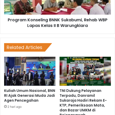
Program Konseling BNNK Sukabumi, Rehab WBP
Lapas Kelas II B Warungkiara
Related Articles
Kuliah Umum Nasional, BNN
TNI Dukung Pelayanan
RI Ajak Generasi Muda Jadi
Terpadu, Danramil
Agen Pencegahan
Sukaraja Hadiri Rekam E-
KTP, Pemeriksaan Mata,
2 hari ago
dan Bazar UMKM di
Bojongsawah