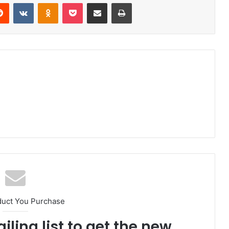
erest
Reddit
VKontakte
Odnoklassniki
Pocket
Share via Email
Print
duct You Purchase
iling list to get the new