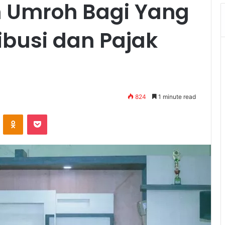
 Umroh Bagi Yang
ibusi dan Pajak
824
1 minute read
VKontakte
Odnoklassniki
Pocket