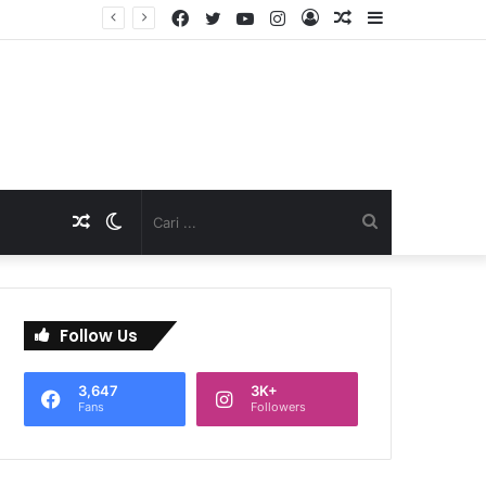
Facebook
Twitter
YouTube
Instagram
Log
Artikel
Sidebar
TNI Dukung Pelayanan Terpadu, Danramil Sukaraja Hadiri Rekam E-KTP, Pemeriksaan Mata, dan Bazar UMKM di Bojongsawah
In
Acak
Artikel
Switch
Cari
Acak
skin
...
Follow Us
3,647
3K+
Fans
Followers