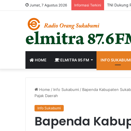
Jumat, 7 Agustus 2026
Informasi Terkini
HOME
ELMITRA 95 FM
INFO SUKABUM
Home
/
Info Sukabumi
/
Bapenda Kabupaten Sukabu
Pajak Daerah
Info Sukabumi
Bapenda Kabu