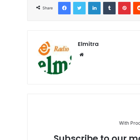
Facebook
Twitter
LinkedIn
Tumblr
Pint
Share
Elmitra
Website
With Pro
Subscribe to our ma