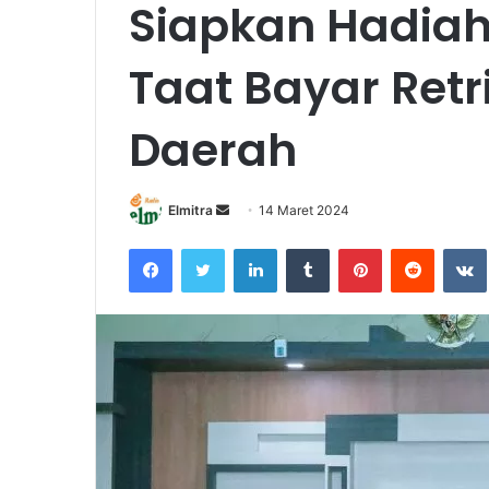
Siapkan Hadiah
Taat Bayar Retr
Daerah
Send
Elmitra
14 Maret 2024
an
Facebook
Twitter
LinkedIn
Tumblr
Pinterest
Reddit
email