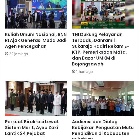
Kuliah Umum Nasional, BNN
TNI Dukung Pelayanan
RI Ajak Generasi Muda Jadi
Terpadu, Danramil
Agen Pencegahan
Sukaraja Hadiri Rekam E-
KTP, Pemeriksaan Mata,
22 jam ago
dan Bazar UMKM di
Bojongsawah
1 hari ago
Perkuat Birokrasi Lewat
Audiensi dan Dialog
Sistem Merit, Ayep Zaki
Kebijakan Penguatan Mutu
Lantik 24 Pejabat
Pendidikan di Kabupaten