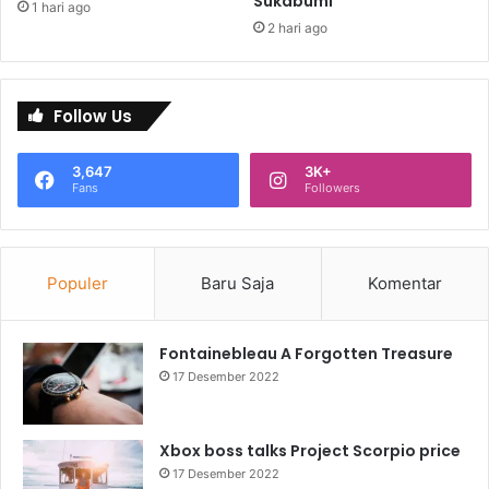
Sukabumi
1 hari ago
2 hari ago
Follow Us
3,647
3K+
Fans
Followers
Populer
Baru Saja
Komentar
Fontainebleau A Forgotten Treasure
17 Desember 2022
Xbox boss talks Project Scorpio price
17 Desember 2022