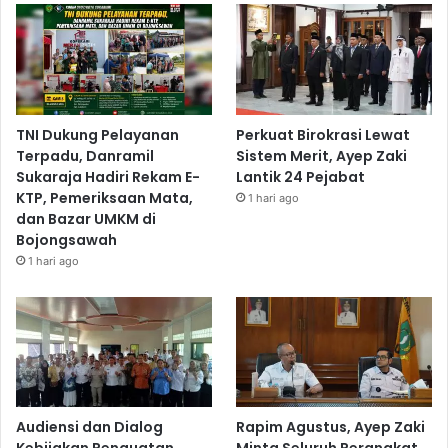
TNI Dukung Pelayanan
Perkuat Birokrasi Lewat
Terpadu, Danramil
Sistem Merit, Ayep Zaki
Sukaraja Hadiri Rekam E-
Lantik 24 Pejabat
KTP, Pemeriksaan Mata,
1 hari ago
dan Bazar UMKM di
Bojongsawah
1 hari ago
Audiensi dan Dialog
Rapim Agustus, Ayep Zaki
Kebijakan Penguatan
Minta Seluruh Perangkat