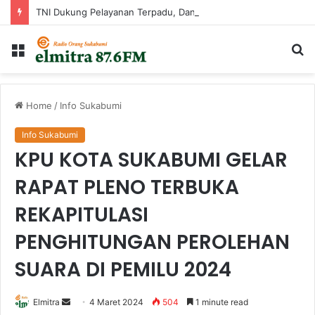
TNI Dukung Pelayanan Terpadu, Danramil Sukaraja Hadiri Rekam E-KTP, Pemeriksaan Mata, dan Bazar UMKM di Bojongsawah
Menu
Ca
...
Home
/
Info Sukabumi
Info Sukabumi
KPU KOTA SUKABUMI GELAR
RAPAT PLENO TERBUKA
REKAPITULASI
PENGHITUNGAN PEROLEHAN
SUARA DI PEMILU 2024
Send
Elmitra
4 Maret 2024
504
1 minute read