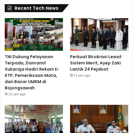
Recent Tech News
TNI Dukung Pelayanan
Perkuat Birokrasi Lewat
Terpadu, Danramil
Sistem Merit, Ayep Zaki
Sukaraja Hadiri Rekam E-
Lantik 24 Pejabat
KTP, Pemeriksaan Mata,
21 jam ago
dan Bazar UMKM di
Bojongsawah
20 jam ago