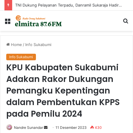
TNI Dukung Pelayanan Terpadu, Danramil Sukaraja Hadiri Rekam E-KTP, Pemeriksaan Mata, dan Bazar UMKM di Bojongsawah
Menu
Ca
...
Home
/
Info Sukabumi
Info Sukabumi
KPU Kabupaten Sukabumi
Adakan Rakor Dukungan
Pemangku Kepentingan
dalam Pembentukan KPPS
pada Pemilu 2024
Send
Nandre Sunandar
11 Desember 2023
430