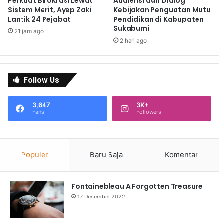
Perkuat Birokrasi Lewat
Audiensi dan Dialog
Sistem Merit, Ayep Zaki
Kebijakan Penguatan Mutu
Lantik 24 Pejabat
Pendidikan di Kabupaten
Sukabumi
21 jam ago
2 hari ago
Follow Us
3,647
3K+
Fans
Followers
Populer
Baru Saja
Komentar
Fontainebleau A Forgotten Treasure
17 Desember 2022