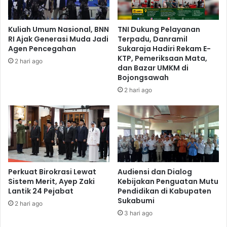
Kuliah Umum Nasional, BNN
TNI Dukung Pelayanan
RI Ajak Generasi Muda Jadi
Terpadu, Danramil
Agen Pencegahan
Sukaraja Hadiri Rekam E-
KTP, Pemeriksaan Mata,
2 hari ago
dan Bazar UMKM di
Bojongsawah
2 hari ago
Perkuat Birokrasi Lewat
Audiensi dan Dialog
Sistem Merit, Ayep Zaki
Kebijakan Penguatan Mutu
Lantik 24 Pejabat
Pendidikan di Kabupaten
Sukabumi
2 hari ago
3 hari ago