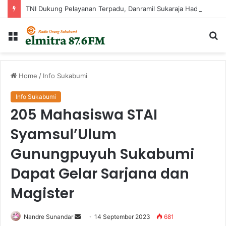
TNI Dukung Pelayanan Terpadu, Danramil Sukaraja Hadiri Rekam E-KTP, Pemeriksaan Mata, dan Bazar UMKM di Bojongsawah
Menu
Ca
...
Home
/
Info Sukabumi
Info Sukabumi
205 Mahasiswa STAI
Syamsul’Ulum
Gunungpuyuh Sukabumi
Dapat Gelar Sarjana dan
Magister
Send
Nandre Sunandar
14 September 2023
681