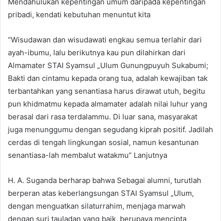
Mendahulukan kepentingan umum daripada kepentingan
pribadi, kendati kebutuhan menuntut kita
“Wisudawan dan wisudawati engkau semua terlahir dari
ayah-ibumu, lalu berikutnya kau pun dilahirkan dari
Almamater STAI Syamsul „Ulum Gunungpuyuh Sukabumi;
Bakti dan cintamu kepada orang tua, adalah kewajiban tak
terbantahkan yang senantiasa harus dirawat utuh, begitu
pun khidmatmu kepada almamater adalah nilai luhur yang
berasal dari rasa terdalammu. Di luar sana, masyarakat
juga menunggumu dengan segudang kiprah positif. Jadilah
cerdas di tengah lingkungan sosial, namun kesantunan
senantiasa-lah membalut watakmu” Lanjutnya
H. A. Suganda berharap bahwa Sebagai alumni, turutlah
berperan atas keberlangsungan STAI Syamsul „Ulum,
dengan menguatkan silaturrahim, menjaga marwah
dengan suri tauladan yang baik, berupaya mencipta