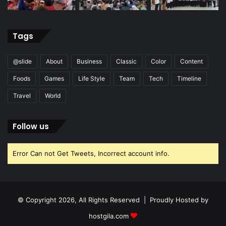
Tags
@slide
About
Business
Classic
Color
Content
Foods
Games
Life Style
Team
Tech
Timeline
Travel
World
Follow us
Error Can not Get Tweets, Incorrect account info.
© Copyright 2026, All Rights Reserved | Proudly Hosted by
hostgila.com