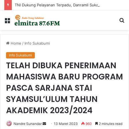
TNI Dukung Pelayanan Terpadu, Danramil Sukaraja Hadiri Rekam E-KTP, Pemeriksaan Mata, dan Bazar UMKM di Bojongsawah
Menu
Ca
...
Home
/
Info Sukabumi
Info Sukabumi
TELAH DIBUKA PENERIMAAN
MAHASISWA BARU PROGRAM
PASCA SARJANA STAI
SYAMSUL’ULUM TAHUN
AKADEMIK 2023/2024
Send
Nandre Sunandar
13 Maret 2023
960
2 minutes read