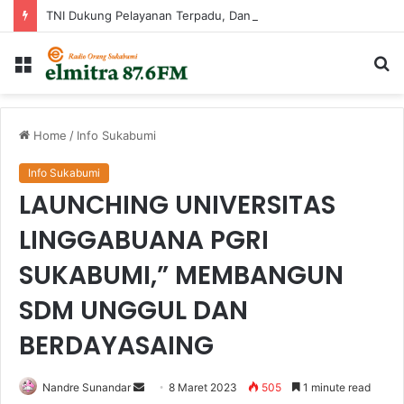
TNI Dukung Pelayanan Terpadu, Danramil Sukaraja Hadiri Rekam E-KTP, Pemeriksaan Mata, dan Bazar UMKM di Bojongsawah
Menu
Ca
...
Home
/
Info Sukabumi
Info Sukabumi
LAUNCHING UNIVERSITAS
LINGGABUANA PGRI
SUKABUMI,” MEMBANGUN
SDM UNGGUL DAN
BERDAYASAING
Send
Nandre Sunandar
8 Maret 2023
505
1 minute read