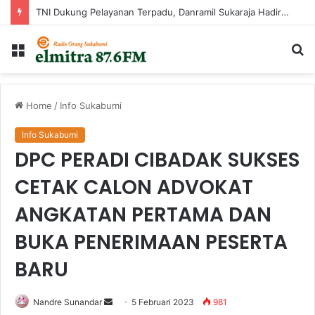
Perkuat Birokrasi Lewat Sistem Merit, Ayep Zaki Lantik 24 Pejabat
Menu
Ca
...
Home
/
Info Sukabumi
Info Sukabumi
DPC PERADI CIBADAK SUKSES
CETAK CALON ADVOKAT
ANGKATAN PERTAMA DAN
BUKA PENERIMAAN PESERTA
BARU
Send
Nandre Sunandar
5 Februari 2023
981