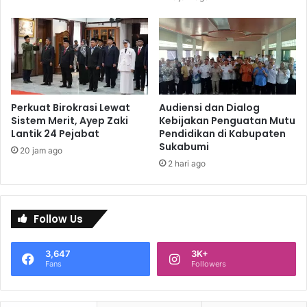
Perkuat Birokrasi Lewat
Audiensi dan Dialog
Sistem Merit, Ayep Zaki
Kebijakan Penguatan Mutu
Lantik 24 Pejabat
Pendidikan di Kabupaten
Sukabumi
20 jam ago
2 hari ago
Follow Us
3,647
3K+
Fans
Followers